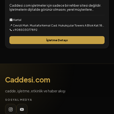
Caddesi.com işletmeler için sadece bir rehber sitesi değildir.
İşletmelerin dijitalde görünür olmasını, yerel müşterilere
ulaşmasını, ürün ve hizmetlerini tanıtmasını, kampanyalarını
duyurmasını, etkinliklerini paylaşmasını, kullanıcılarla etkileşim
🏙️ Kartal
kurmasını ve reklam çalışmalarını daha planlı hale getirmesini
📍 Cevizli Mah. Mustafa Kemal Cad. Hukukçular Towers A Blok Kat:18, Cevizli, Kartal, İstanbul
sağlayan yerel dijital pazarlama platformudur.
📞 +908503077892
İşletme Detayı
Caddesi.com
cadde, işletme, etkinlik ve haber akışı
SOSYAL MEDYA