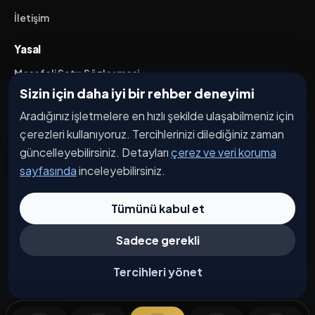
İletişim
Yasal
Mesafeli Satış Sözleşmesi
Sizin için daha iyi bir rehber deneyimi
İptal / İade Koşulları
Aradığınız işletmelere en hızlı şekilde ulaşabilmeniz için
Hizmet Şartları
çerezleri kullanıyoruz. Tercihlerinizi dilediğiniz zaman
Gizlilik Politikası
güncelleyebilirsiniz. Detayları
çerez ve veri koruma
Üyelik Sözleşmesi
sayfasında
inceleyebilirsiniz.
Kişisel Veri Koruma
Tümünü kabul et
Sadece gerekli
© 2026 Caddesi.com. Tüm hakları saklıdır.
Çerez Tercihleri
Tercihleri yönet