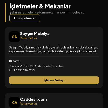
İşletmeler & Mekanlar
Şehrin işletmeleri ve tüm mekan rehberini inceleyin.
Tüm İşletmeler
Saygın Mobilya
SA
🏷️ Hizmetler
Saygın Mobilya; mutfak dolabı, yatak odası, banyo dolabı, ahşap
kapı ve merdiven ihtiyaçlarınızda kaliteli işçilik ve şık tasarımlarla
özel üretim çözümleri sunar.
🏙️ Kartal
📍 Atalar Cd. No:26, Atalar, Kartal, İstanbul
📞 +905323384703
İşletme Detayı
Caddesi.com
CA
🏷️ Hizmetler